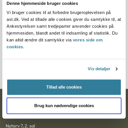
Denne hjemmeside bruger cookies
Offentliggørelsesdato
Vi bruger cookies til at forbedre brugeroplevelsen på
10.07.2013
ast.dk. Ved at tillade alle cookies giver du samtykke til, at
Ankestyrelsen samt tredjeparter anvender cookies på
Paragraf
hjemmesiden, blandt andet til indsamling af statistik. Du
kan altid ændre dit samtykke via
vores side om
§ 9c § 67 § 142 § 58 § 142i
cookies
.
Journalnummer
3800040-10
Vis detaljer
Tillad alle cookies
Ankestyrelsen
Brug kun nødvendige cookies
Postadresse:
Nytorv 7, 2. sal