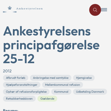
Ankestyrelsens
principafgørelse
25-12
2012
Afbrudt forløb
Anbringelse med samtykke
Hjemgivelse
Hjælpeforanstaltninger
Mellemkommunal refusion
Ophør af refusionsforpligtelse
Kommunal
Udbetaling Danmark
Retssikkerhedsloven
Gældende
Resume: