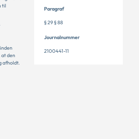
til
Paragraf
§ 29 § 88
Journalnummer
 inden
2100441-11
 at den
 afholdt.