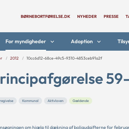
BØRNEBORTFØRELSE.DK
NYHEDER
PRESSE
T
For myndigheder
Adoption
Tilsy
er
2012
10cc6d12-68ce-49c5-9310-4853ceb91a2f
rincipafgørelse 59
regivelse
Kommunal
Aktivloven
Gældende
ansøgningen om hjælp til dækning af boligudgifterne for februa