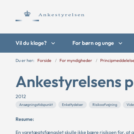
Vil du klage?
For børn og unge
Du er her:
Forside
For myndigheder
Principmeddelels
Ankestyrelsens p
2012
Ansøgningstidspunkt
Enkeltydelser
Risikoafvejning
Vide
Resume:
En varetægtsfængslet skulle ikke bære risikoen for, at 