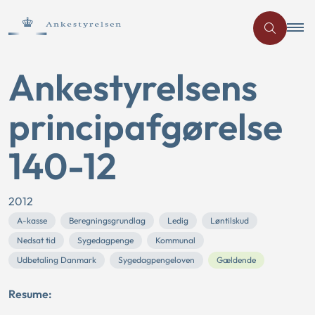
Ankestyrelsens
principafgørelse
140-12
2012
A-kasse
Beregningsgrundlag
Ledig
Løntilskud
Nedsat tid
Sygedagpenge
Kommunal
Udbetaling Danmark
Sygedagpengeloven
Gældende
Resume: