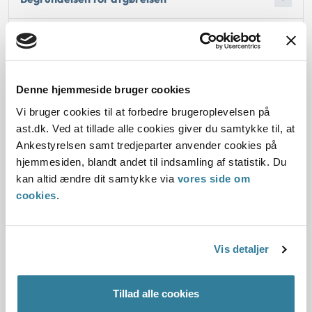
Oplysninger i sagen
Denne hjemmeside bruger cookies
Vi bruger cookies til at forbedre brugeroplevelsen på
Dato for underskrift
ast.dk. Ved at tillade alle cookies giver du samtykke til, at
01.09.2012
Ankestyrelsen samt tredjeparter anvender cookies på
hjemmesiden, blandt andet til indsamling af statistik. Du
Offentliggørelsesdato
kan altid ændre dit samtykke via
vores side om
cookies
.
10.07.2013
Paragraf
Vis detaljer
§ 47 § 51
Tillad alle cookies
Journalnummer