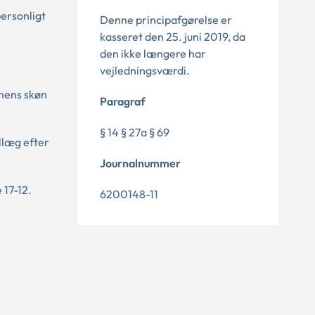
ersonligt
Denne principafgørelse er
kasseret den 25. juni 2019, da
den ikke længere har
vejledningsværdi.
unens skøn
Paragraf
§ 14 § 27a § 69
llæg efter
Journalnummer
 17-12.
6200148-11