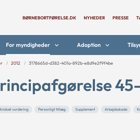
BØRNEBORTFØRELSE.DK
NYHEDER
PRESSE
T
For myndigheder
Adoption
Tilsy
er
2012
3178665d-d382-401a-892b-e8d9e2f9f4be
rincipafgørelse 45
ividuel vurdering
Personligt tillæg
Supplement
Arbejdsskade
K