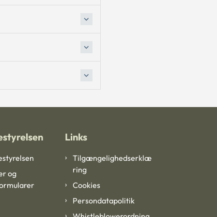
styrelsen
Links
styrelsen
Tilgængelighedserklæ
ring
er og
formularer
Cookies
Persondatapolitik
Whistleblowerordning