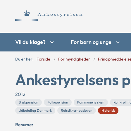
Vil du klage?
For børn og unge
Du er her:
Forside
For myndigheder
Principmeddelels
Ankestyrelsens p
2012
Brøkpension
Folkepension
Kommunens skøn
Konkret ind
Udbetaling Danmark
Retssikkerhedsloven
Historisk
Resume: