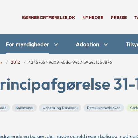
BØRNEBORTFØRELSE.DK
NYHEDER
PRESSE
T
For myndigheder
Adoption
Tilsy
er
2012
42457e5f-9d09-45da-9437-b9a45135d876
rincipafgørelse 31-
kade
Kommunal
Udbetaling Danmark
Retssikkerhedsloven
Gæl
vedrørende en borger, der havde ophold i egen bolig og modtog 