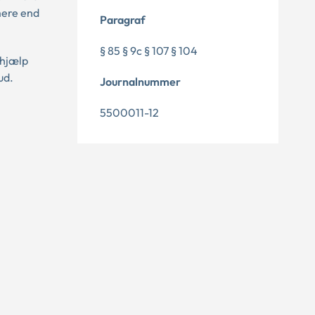
 mere end
Paragraf
§ 85 § 9c § 107 § 104
 hjælp
ud.
Journalnummer
5500011-12