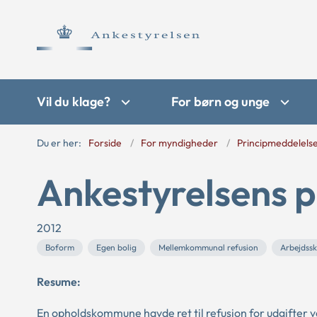
Vil du klage?
For børn og unge
Du er her:
Forside
For myndigheder
Principmeddelels
Ankestyrelsens p
2012
Boform
Egen bolig
Mellemkommunal refusion
Arbejdss
Resume:
En opholdskommune havde ret til refusion for udgifter 