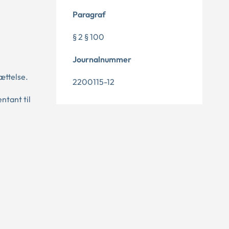
Paragraf
§ 2 § 100
Journalnummer
ættelse.
2200115-12
ntant til