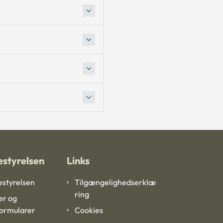
styrelsen
Links
styrelsen
Tilgængelighedserklæ
ring
er og
formularer
Cookies