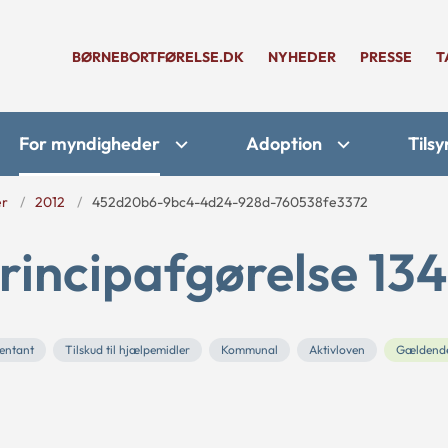
BØRNEBORTFØRELSE.DK
NYHEDER
PRESSE
T
For myndigheder
Adoption
Tilsy
er
2012
452d20b6-9bc4-4d24-928d-760538fe3372
rincipafgørelse 134
sentant
Tilskud til hjælpemidler
Kommunal
Aktivloven
Gældend