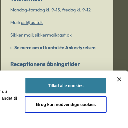
Mandag-torsdag kl. 9-15, fredag kl. 9-12
Mail:
ast@ast.dk
Sikker mail:
sikkermail@ast.dk
Se mere om at kontakte Ankestyrelsen
Receptionens åbningstider
Mandag-torsdag kl. 9-15, fredag kl. 9-13
Tillad alle cookies
r du
Er du bekymret for et barn/en ung?
andet til
Brug kun nødvendige cookies