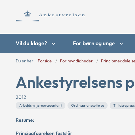
Vil du klage?
For børn og unge
Du er her:
Forside
For myndigheder
Principmeddelels
Ankestyrelsens p
2012
Arbejdsmiljørepræsentant
Ordinær ansættelse
Tillidsrepræ
Resume:
Principafgørelsen fastslår