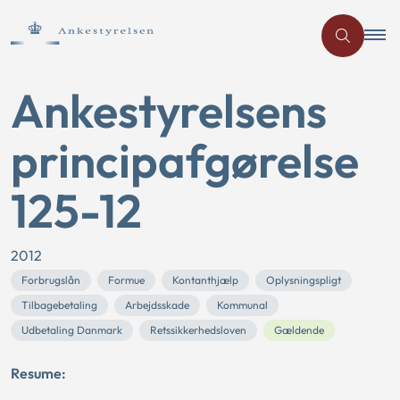
Ankestyrelsens
principafgørelse
125-12
2012
Forbrugslån
Formue
Kontanthjælp
Oplysningspligt
Tilbagebetaling
Arbejdsskade
Kommunal
Udbetaling Danmark
Retssikkerhedsloven
Gældende
Resume: