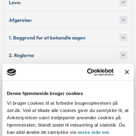
Love:
Afgørelse:
1. Baggrund for at behandle sagen
2. Reglerne
4. Den konkrete afgørelse
Begrundelsen for afgørelsen
Denne hjemmeside bruger cookies
Vi bruger cookies til at forbedre brugeroplevelsen på
Bemærkninger til klagen
ast.dk. Ved at tillade alle cookies giver du samtykke til, at
Ankestyrelsen samt tredjeparter anvender cookies på
hjemmesiden, blandt andet til indsamling af statistik. Du
Oplysninger i sagen
kan altid ændre dit samtykke via
vores side om