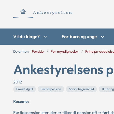
Vil du klage?
For børn og unge
Du er her:
Forside
For myndigheder
Principmeddelels
Ankestyrelsens p
2012
Enkeltudgift
Førtidspension
Social begivenhed
Ændring 
Resume:
Førtidspensionister, der er tilkendt pension efter førti