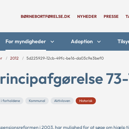
BØRNEBORTFØRELSE.DK
NYHEDER
PRESSE
T
For myndigheder
Adoption
Tilsy
er
2012
5d225929-12cb-49fc-be16-da03c9e3bef0
rincipafgørelse 73-
i forholdene
Kommunal
Aktivloven
Historisk
dspensionsreformen i 2003, har mulighed for at søge om hjælp ti