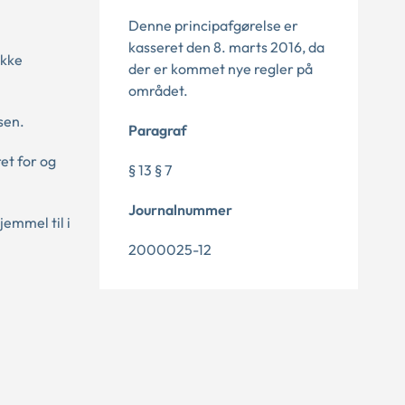
Denne principafgørelse er
kasseret den 8. marts 2016, da
ikke
der er kommet nye regler på
området.
sen.
Paragraf
et for og
§ 13 § 7
Journalnummer
jemmel til i
2000025-12