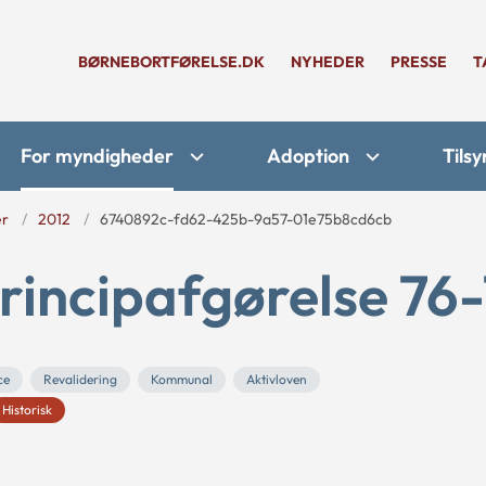
BØRNEBORTFØRELSE.DK
NYHEDER
PRESSE
T
For myndigheder
Adoption
Tilsy
er
2012
6740892c-fd62-425b-9a57-01e75b8cd6cb
rincipafgørelse 76-
ce
Revalidering
Kommunal
Aktivloven
Historisk