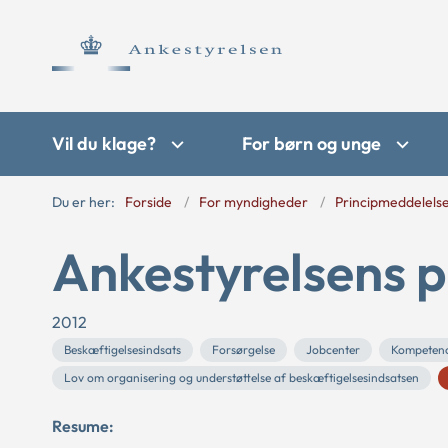
Vil du klage?
For børn og unge
Du er her:
Forside
For myndigheder
Principmeddelels
Ankestyrelsens p
2012
Beskæftigelsesindsats
Forsørgelse
Jobcenter
Kompeten
Lov om organisering og understøttelse af beskæftigelsesindsatsen
Resume: