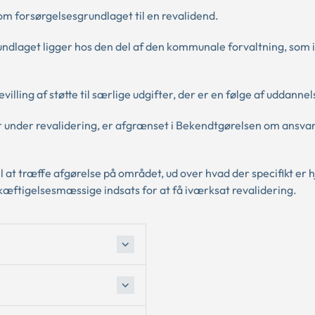
om forsørgelsesgrundlaget til en revalidend.
ndlaget ligger hos den del af den kommunale forvaltning, som 
lling af støtte til særlige udgifter, der er en følge af uddannel
r under revalidering, er afgrænset i Bekendtgørelsen om ansvar
 at træffe afgørelse på området, ud over hvad der specifikt er h
beskæftigelsesmæssige indsats for at få iværksat revalidering.