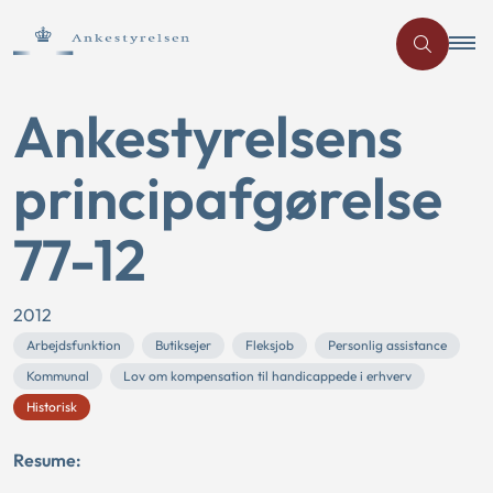
Ankestyrelsens
principafgørelse
77-12
2012
Arbejdsfunktion
Butiksejer
Fleksjob
Personlig assistance
Kommunal
Lov om kompensation til handicappede i erhverv
Historisk
Resume: