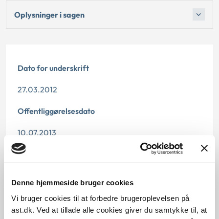
Oplysninger i sagen
Dato for underskrift
27.03.2012
Offentliggørelsesdato
10.07.2013
Denne principafgørelse er kasseret den 18. juni 2019,
da den er erstattet af principafgørelse 28-19.
Denne hjemmeside bruger cookies
Paragraf
Vi bruger cookies til at forbedre brugeroplevelsen på
§ 6
ast.dk. Ved at tillade alle cookies giver du samtykke til, at