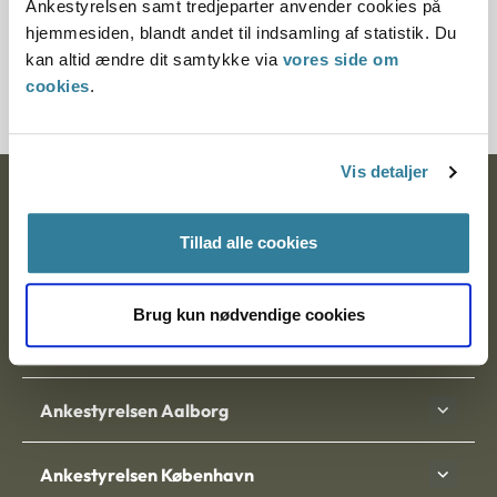
Ankestyrelsen samt tredjeparter anvender cookies på
Journalnummer
hjemmesiden, blandt andet til indsamling af statistik. Du
kan altid ændre dit samtykke via
vores side om
2400005-12
cookies
.
Vis detaljer
Ankestyrelsen
Tillad alle cookies
Postadresse:
Nytorv 7, 2. sal
Brug kun nødvendige cookies
9000 Aalborg
Ankestyrelsen Aalborg
Ankestyrelsen København