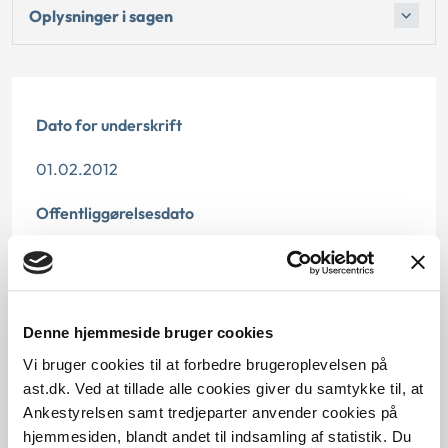
Oplysninger i sagen
Dato for underskrift
01.02.2012
Offentliggørelsesdato
10.07.2013
Paragraf
Denne hjemmeside bruger cookies
§ 14 § 18 § 19
Vi bruger cookies til at forbedre brugeroplevelsen på
Journalnummer
ast.dk. Ved at tillade alle cookies giver du samtykke til, at
Ankestyrelsen samt tredjeparter anvender cookies på
6200278-10
hjemmesiden, blandt andet til indsamling af statistik. Du