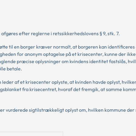
fgøres efter reglerne i retssikkerhedslovens § 9, stk. 7.
støtte til en borger kræver normalt, at borgeren kan identificeres
eden for anonym optagelse på et krisecenter, kunne der ikke s
nglende præcise oplysninger om kvindens identitet fastslås, hvi
le betale.
n leder af et krisecenter oplyste, at kvinden havde oplyst, hvi
ingsblanket fra krisecentret, hvoraf det fremgik, at samme kom
nter vurderede sigtilstrækkeligt oplyst om, hvilken kommune der 