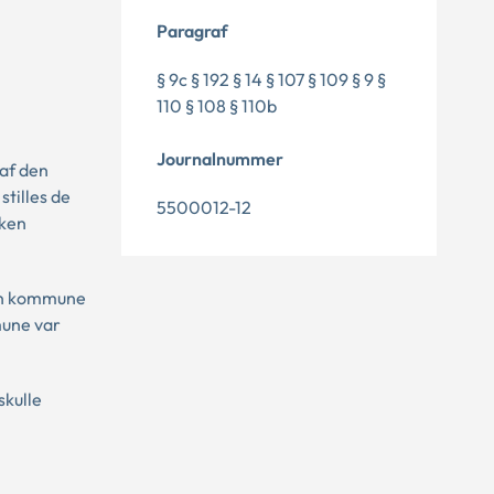
Paragraf
§ 9c § 192 § 14 § 107 § 109 § 9 §
110 § 108 § 110b
Journalnummer
 af den
tilles de
5500012-12
lken
lken kommune
mune var
skulle