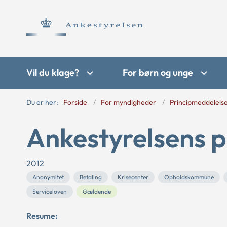
Vil du klage?
For børn og unge
Du er her:
Forside
For myndigheder
Principmeddelels
Ankestyrelsens p
2012
Anonymitet
Betaling
Krisecenter
Opholdskommune
Serviceloven
Gældende
Resume: