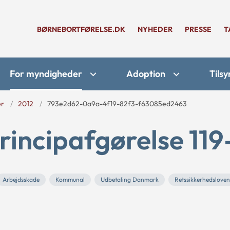
BØRNEBORTFØRELSE.DK
NYHEDER
PRESSE
T
For myndigheder
Adoption
Tilsy
er
2012
793e2d62-0a9a-4f19-82f3-f63085ed2463
rincipafgørelse 119
Arbejdsskade
Kommunal
Udbetaling Danmark
Retssikkerhedsloven