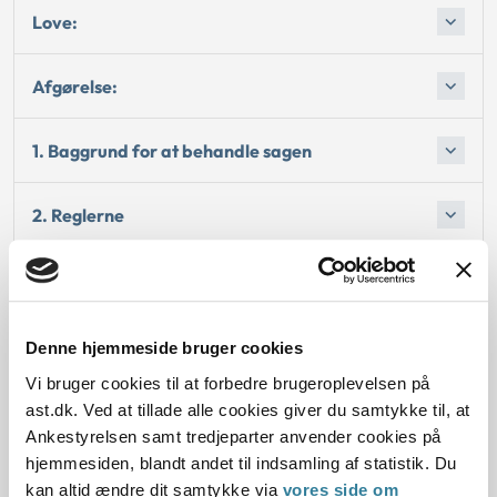
Love:
Afgørelse:
1. Baggrund for at behandle sagen
2. Reglerne
4. Den konkrete afgørelse
Begrundelsen for afgørelsen
Denne hjemmeside bruger cookies
Vi bruger cookies til at forbedre brugeroplevelsen på
Bemærkninger til klagen
ast.dk. Ved at tillade alle cookies giver du samtykke til, at
Ankestyrelsen samt tredjeparter anvender cookies på
hjemmesiden, blandt andet til indsamling af statistik. Du
Oplysninger i sagen
kan altid ændre dit samtykke via
vores side om