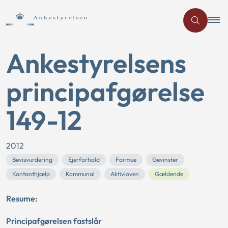
Ankestyrelsens
principafgørelse
149-12
2012
Bevisvurdering
Ejerforhold
Formue
Gevinster
Kontanthjælp
Kommunal
Aktivloven
Gældende
Resume:
Principafgørelsen fastslår