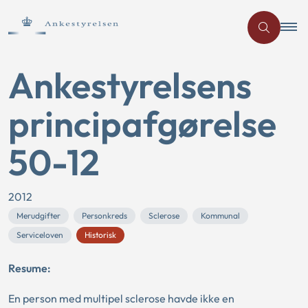
Ankestyrelsens
principafgørelse
50-12
2012
Merudgifter
Personkreds
Sclerose
Kommunal
Serviceloven
Historisk
Resume:
En person med multipel sclerose havde ikke en