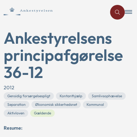
Ankestyrelsens
principafgørelse
36-12
2012
Gensidig forsørgelsespligt
Kontanthjælp
Samlivsophævelse
Separation
Økonomisk sikkerhedsnet
Kommunal
Aktivloven
Gældende
Resume: