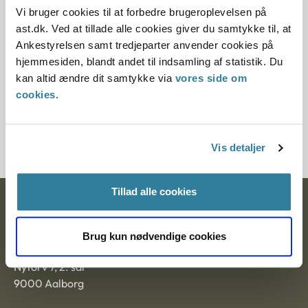
10.07.2013
Vi bruger cookies til at forbedre brugeroplevelsen på
ast.dk. Ved at tillade alle cookies giver du samtykke til, at
Paragraf
Ankestyrelsen samt tredjeparter anvender cookies på
hjemmesiden, blandt andet til indsamling af statistik. Du
§ 2 § 97 § 11 § 1
kan altid ændre dit samtykke via
vores side om
cookies
.
Journalnummer
2100205-09
Vis detaljer
Tillad alle cookies
Ankestyrelsen
Postadresse:
Brug kun nødvendige cookies
Nytorv 7, 2. sal
9000 Aalborg