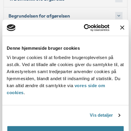
Begrundelsen for afgørelsen
Bemærkninger til klagen
Denne hjemmeside bruger cookies
Dato for underskrift
Vi bruger cookies til at forbedre brugeroplevelsen på
ast.dk. Ved at tillade alle cookies giver du samtykke til, at
01.11.2012
Ankestyrelsen samt tredjeparter anvender cookies på
hjemmesiden, blandt andet til indsamling af statistik. Du
Offentliggørelsesdato
kan altid ændre dit samtykke via
vores side om
cookies
.
10.07.2013
Denne principafgørelse er kasseret den 1. juli 2016, da der
er kommet nye regler på området.
Vis detaljer
Paragraf