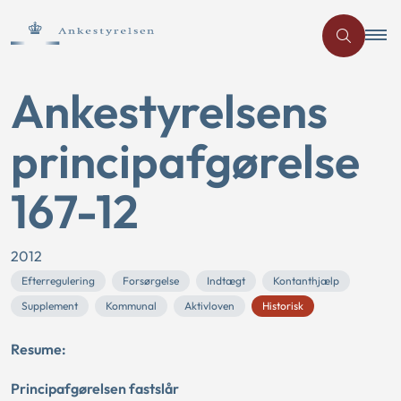
Ankestyrelsens
principafgørelse
167-12
2012
Efterregulering
Forsørgelse
Indtægt
Kontanthjælp
Supplement
Kommunal
Aktivloven
Historisk
Resume:
Principafgørelsen fastslår