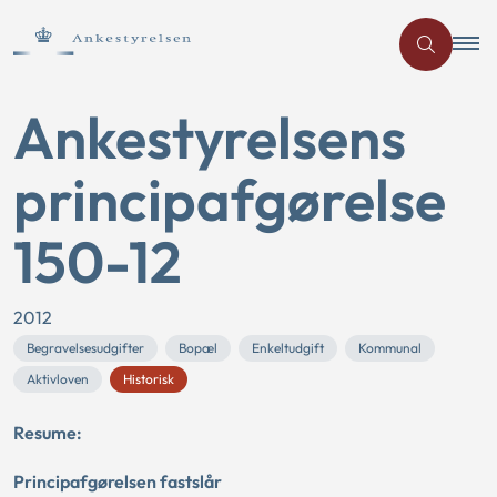
Ankestyrelsens
principafgørelse
150-12
2012
Begravelsesudgifter
Bopæl
Enkeltudgift
Kommunal
Aktivloven
Historisk
Resume:
Principafgørelsen fastslår