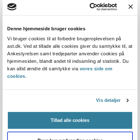
Dato for underskrift
02.10.2012
Denne hjemmeside bruger cookies
Vi bruger cookies til at forbedre brugeroplevelsen på
Offentliggørelsesdato
ast.dk. Ved at tillade alle cookies giver du samtykke til, at
Ankestyrelsen samt tredjeparter anvender cookies på
10.07.2013
hjemmesiden, blandt andet til indsamling af statistik. Du
Denne principafgørelse er kasseret den 15. juni 2016, da
kan altid ændre dit samtykke via
vores side om
den er erstattet af principafgørelse 21-16.
cookies
.
Paragraf
Vis detaljer
§ 81
Journalnummer
Tillad alle cookies
2100065-12