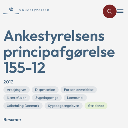
Ankestyrelsens
principafgørelse
155-12
2012
Arbejdsgiver
Dispensation
For sen anmeldelse
Nemrefusion
Sygedagpenge
Kommunal
Udbetaling Danmark
Sygedagpengeloven
Gældende
Resume: