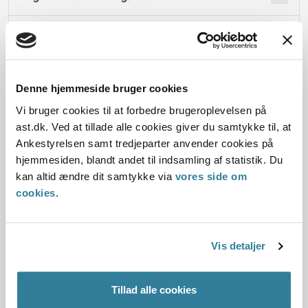
Oplysninger i sagen
Denne hjemmeside bruger cookies
Dato for underskrift
Vi bruger cookies til at forbedre brugeroplevelsen på
ast.dk. Ved at tillade alle cookies giver du samtykke til, at
02.10.2012
Ankestyrelsen samt tredjeparter anvender cookies på
hjemmesiden, blandt andet til indsamling af statistik. Du
Offentliggørelsesdato
kan altid ændre dit samtykke via
vores side om
cookies
.
10.07.2013
Paragraf
Vis detaljer
§ 59
Tillad alle cookies
Journalnummer