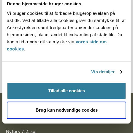
Denne hjemmeside bruger cookies
Offentliggørelsesdato
Vi bruger cookies til at forbedre brugeroplevelsen på
10.07.2013
ast.dk. Ved at tillade alle cookies giver du samtykke til, at
Ankestyrelsen samt tredjeparter anvender cookies på
Paragraf
hjemmesiden, blandt andet til indsamling af statistik. Du
kan altid ændre dit samtykke via
vores side om
§ 38
cookies
.
Journalnummer
5600037-12
Vis detaljer
Tillad alle cookies
Ankestyrelsen
Brug kun nødvendige cookies
Postadresse:
Nytorv 7, 2. sal