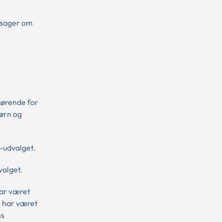
 sager om
fgørende for
børn og
-udvalget.
valget.
har været
m har været
ns