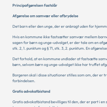
Principafgørelsen fastslår
Afgørelse om samvær eller afbrydelse
Det barn eller den unge, der er anbragt uden for hjemm
Hvis en kommune ikke fastsætter samvær mellem barnet
sagen for børn og unge-udvalget, er der tale om en afgør
stk. 2, 1. punktum og § 71, stk. 3, 2. punktum. En afgøre
Det forhold, at en kommune undlader at fastsætte samvæ
børn, selvom børn og unge-udvalget ikke har truffet afg
Borgeren skal i disse situationer stilles som om, der er 
forbindelsen.
Gratis advokatbistand
Gratis advokatbistand bevilliges til den, der er part i en s