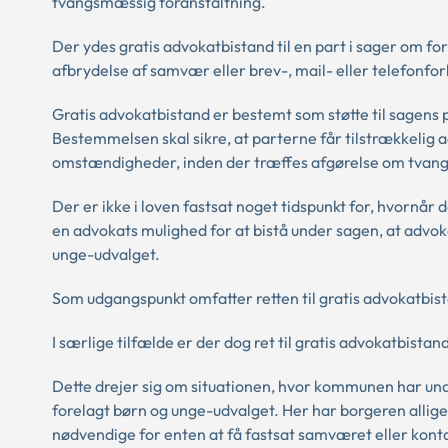
tvangsmæssig foranstaltning.
Der ydes gratis advokatbistand til en part i sager om
afbrydelse af samvær eller brev-, mail- eller telefonfor
Gratis advokatbistand er bestemt som støtte til sagens
Bestemmelsen skal sikre, at parterne får tilstrækkelig a
omstændigheder, inden der træffes afgørelse om tvang
Der er ikke i loven fastsat noget tidspunkt for, hvornår
en advokats mulighed for at bistå under sagen, at advokat
unge-udvalget.
Som udgangspunkt omfatter retten til gratis advokatbis
I særlige tilfælde er der dog ret til gratis advokatbis
Dette drejer sig om situationen, hvor kommunen har un
forelagt børn og unge-udvalget. Her har borgeren allige
nødvendige for enten at få fastsat samværet eller kon