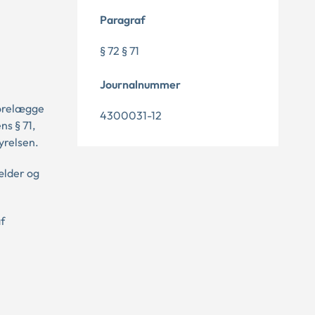
Paragraf
§ 72 § 71
Journalnummer
forelægge
4300031-12
ns § 71,
yrelsen.
ælder og
af