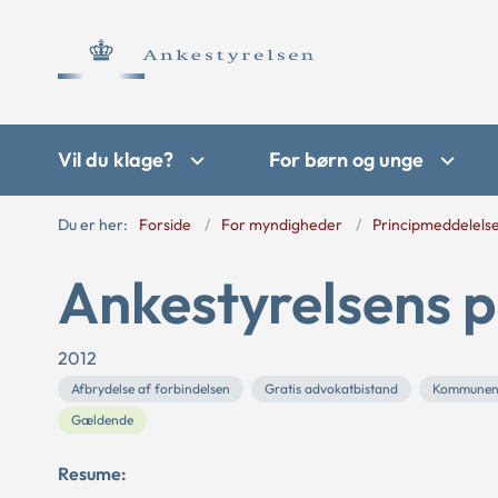
Vil du klage?
For børn og unge
Du er her:
Forside
For myndigheder
Principmeddelels
Ankestyrelsens p
2012
Afbrydelse af forbindelsen
Gratis advokatbistand
Kommunens 
Gældende
Resume: