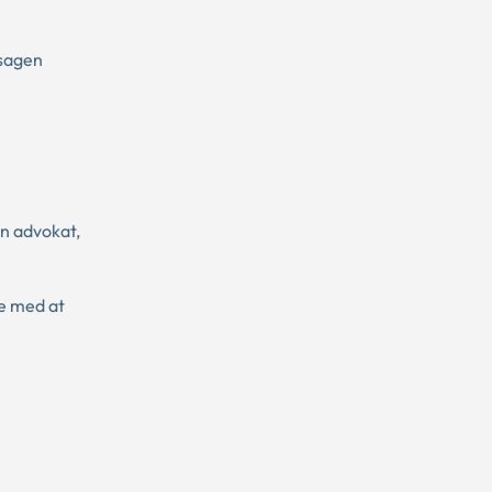
 sagen
n advokat,
ne med at