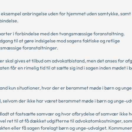
 for eksempel anbringelse uden for hjemmet uden samtykke, samt
bindelse.
 parter i forbindelse med den tvangsmæssige foranstaltning.
dgang til at gøre indsigelse mod sagens faktiske og retlige
smæssige foranstaltninger.
 der skal gives et tilbud om advokatbistand, men det anses for a
en får en rimelig tid til at sætte sig ind i sagen inden mødet i 
tand kun situationer, hvor der er berammet møde i børn og unge
tand, selvom der ikke har været berammet møde i børn og unge-ud
dladt at fastsætte samvær og hvor afbrydelse af samvær ikke 
vel ret til at få dækket udgifterne til advokatomkostninger, so
takten eller få sagen forelagt børn og unge-udvalget. Kommune