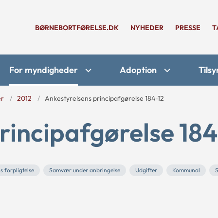
BØRNEBORTFØRELSE.DK
NYHEDER
PRESSE
T
For myndigheder
Adoption
Tilsy
er
2012
Ankestyrelsens principafgørelse 184-12
rincipafgørelse 184
forpligtelse
Samvær under anbringelse
Udgifter
Kommunal
S