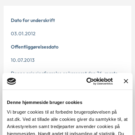
Dato for underskrift
03.01.2012
Offentliggørelsesdato
10.07.2013
Denne principafgørelse er kasseret den 26. marts
2019, da der er kommet nye regler på området.
Paragraf
Denne hjemmeside bruger cookies
§ 27
Vi bruger cookies til at forbedre brugeroplevelsen på
ast.dk. Ved at tillade alle cookies giver du samtykke til, at
Journalnummer
Ankestyrelsen samt tredjeparter anvender cookies på
hjemmesiden, blandt andet til indsamling af statistik. Du
6200022-11