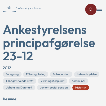
Ankestyrelsens
principafgørelse
23-12
2012
Beregning
Efterregulering
Folkepension
Løbende ydelse
Tilbagevirkende kraft
Virkningstidspunkt
Kommunal
Udbetaling Danmark
Lov om social pension
Historisk
Resume: