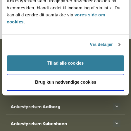
Ankestyrelsen samt tredjeparter anvender cookies på
Journalnummer
hjemmesiden, blandt andet til indsamling af statistik. Du
kan altid ændre dit samtykke via
vores side om
2100178-11
cookies
.
Vis detaljer
Ankestyrelsen
Tillad alle cookies
Postadresse:
Nytorv 7, 2. sal
Brug kun nødvendige cookies
9000 Aalborg
Ankestyrelsen Aalborg
Ankestyrelsen København