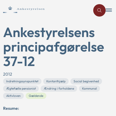
Ankestyrelsens
principafgørelse
37-12
2012
Indretningssynspunktet
Kontanthjælp
Social begivenhed
Ægtefælle pensionist
Ændring i forholdene
Kommunal
Aktivloven
Gældende
Resume: