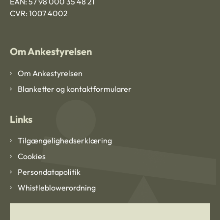
EAN: 57 98 000 35 48 21
CVR: 1007 4002
Om Ankestyrelsen
Om Ankestyrelsen
Blanketter og kontaktformularer
Links
Tilgængelighedserklæring
Cookies
Persondatapolitik
Whistleblowerordning