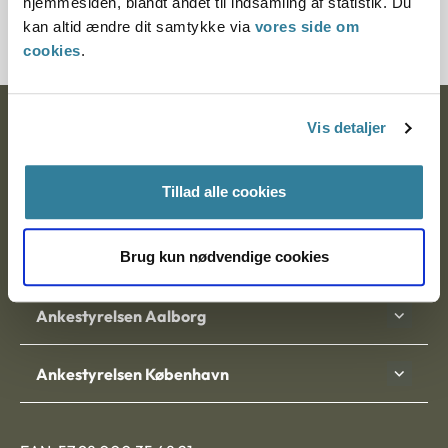
hjemmesiden, blandt andet til indsamling af statistik. Du
7200122-11
kan altid ændre dit samtykke via
vores side om
cookies
.
Ankestyrelsen
Vis detaljer
Postadresse:
Tillad alle cookies
Nytorv 7, 2. sal
9000 Aalborg
Brug kun nødvendige cookies
Ankestyrelsen Aalborg
Ankestyrelsen København