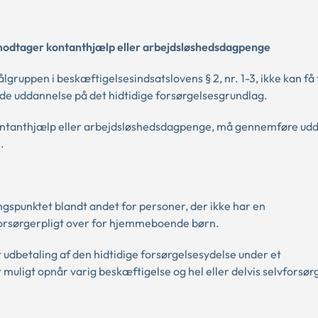
om modtager kontanthjælp eller arbejdsløshedsdagpenge
gruppen i beskæftigelsesindsatslovens § 2, nr. 1-3, ikke kan få ti
e uddannelse på det hidtidige forsørgelsesgrundlag.
kontanthjælp eller arbejdsløshedsdagpenge, må gennemføre ud
.
gspunktet blandt andet for personer, der ikke har en
rsørgerpligt over for hjemmeboende børn.
t udbetaling af den hidtidige forsørgelsesydelse under et
t muligt opnår varig beskæftigelse og hel eller delvis selvforsør