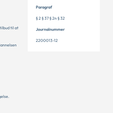
Paragraf
§ 2 § 37 § 2n § 32
lbud til at
Journalnummer
2200013-12
dannelsen
gelse.