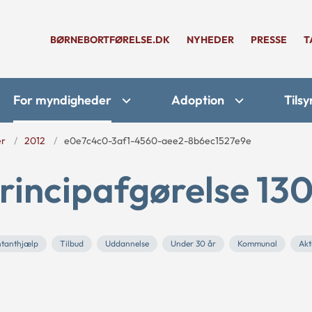
BØRNEBORTFØRELSE.DK
NYHEDER
PRESSE
T
For myndigheder
Adoption
Tilsy
er
2012
e0e7c4c0-3af1-4560-aee2-8b6ec1527e9e
rincipafgørelse 130
tanthjælp
Tilbud
Uddannelse
Under 30 år
Kommunal
Akt