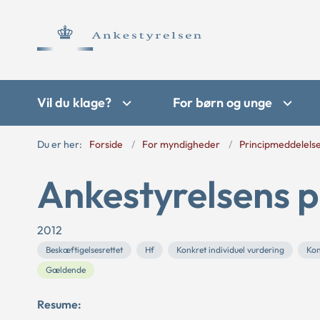
Vil du klage?
For børn og unge
Du er her:
Forside
For myndigheder
Principmeddelels
Ankestyrelsens p
2012
Beskæftigelsesrettet
Hf
Konkret individuel vurdering
Kon
Gældende
Resume: