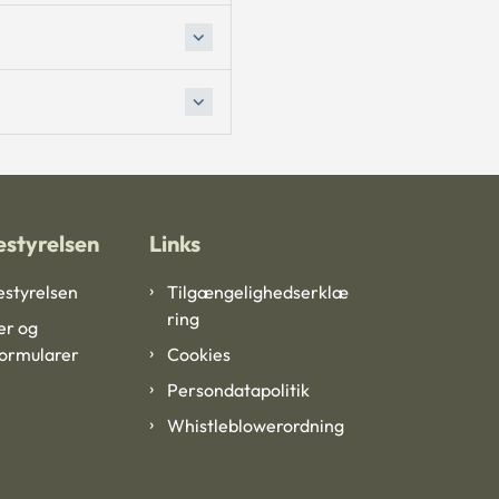
styrelsen
Links
styrelsen
Tilgængelighedserklæ
ring
er og
formularer
Cookies
Persondatapolitik
Whistleblowerordning