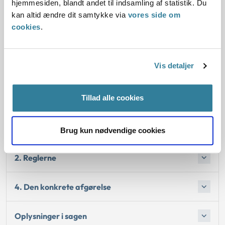
hjemmesiden, blandt andet til indsamling af statistik. Du
kan altid ændre dit samtykke via
vores side om
Kommunen har i sidste ende ansvaret for, at den aftalte
cookies
.
opgaveafgrænsning overholdes.
Vis detaljer
Love:
Tillad alle cookies
Afgørelse:
1. Baggrund for at behandle sagen
Brug kun nødvendige cookies
2. Reglerne
4. Den konkrete afgørelse
Oplysninger i sagen