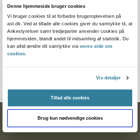
10.07.2013
Denne hjemmeside bruger cookies
Vi bruger cookies til at forbedre brugeroplevelsen på
Denne principafgørelse er kasseret den 19. juni 2019,
ast.dk. Ved at tillade alle cookies giver du samtykke til, at
da der er kommet nye regler på området.
Ankestyrelsen samt tredjeparter anvender cookies på
Paragraf
hjemmesiden, blandt andet til indsamling af statistik. Du
kan altid ændre dit samtykke via
vores side om
§ 72
cookies
.
Journalnummer
Vis detaljer
2100552-10
Tillad alle cookies
Ankestyrelsen
Brug kun nødvendige cookies
Postadresse: