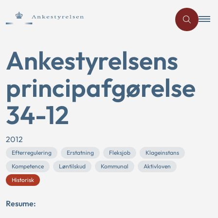
Ankestyrelsens
principafgørelse
34-12
2012
Efterregulering
Erstatning
Fleksjob
Klageinstans
Kompetence
Løntilskud
Kommunal
Aktivloven
Historisk
Resume: