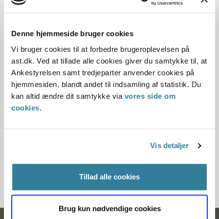
Offentliggørelsesdato
10.07.2013
Denne hjemmeside bruger cookies
Vi bruger cookies til at forbedre brugeroplevelsen på
Denne principmeddelelse er kasseret den 4. februar
ast.dk. Ved at tillade alle cookies giver du samtykke til, at
2025, da den ikke længere har vejledningsværdi.
Ankestyrelsen samt tredjeparter anvender cookies på
Det skyldes, at der er kommet nye regler på
hjemmesiden, blandt andet til indsamling af statistik. Du
området.
kan altid ændre dit samtykke via
vores side om
Paragraf
cookies
.
§ 9c § 192 § 9a § 4 § 14 § 107 § 109 § 110 § 108
Vis detaljer
Journalnummer
5500015-12
Tillad alle cookies
Brug kun nødvendige cookies