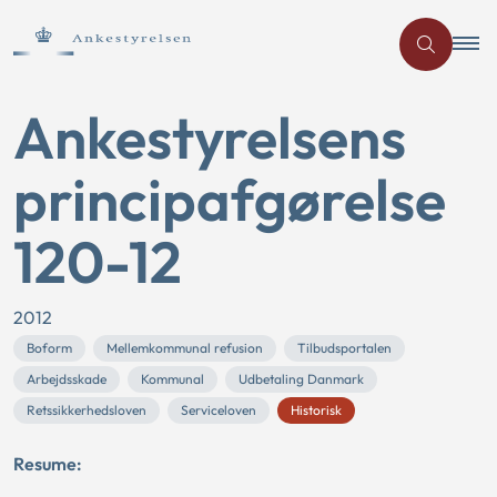
Ankestyrelsens
principafgørelse
120-12
2012
Boform
Mellemkommunal refusion
Tilbudsportalen
Arbejdsskade
Kommunal
Udbetaling Danmark
Retssikkerhedsloven
Serviceloven
Historisk
Resume: