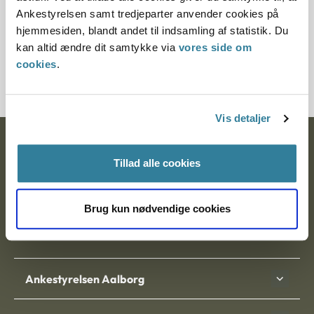
§ 5 § 7 § 1
Ankestyrelsen samt tredjeparter anvender cookies på
hjemmesiden, blandt andet til indsamling af statistik. Du
Journalnummer
kan altid ændre dit samtykke via
vores side om
cookies
.
1201181-11
Vis detaljer
Ankestyrelsen
Tillad alle cookies
Postadresse:
Nytorv 7, 2. sal
Brug kun nødvendige cookies
9000 Aalborg
Ankestyrelsen Aalborg