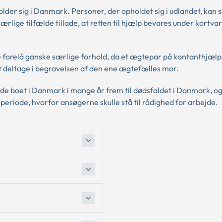
older sig i Danmark. Personer, der opholdet sig i udlandet, kan
lige tilfælde tillade, at retten til hjælp bevares under kortva
e forelå ganske særlige forhold, da et ægtepar på kontanthjæl
t deltage i begravelsen af den ene ægtefælles mor.
e boet i Danmark i mange år frem til dødsfaldet i Danmark, og
i periode, hvorfor ansøgerne skulle stå til rådighed for arbejde.