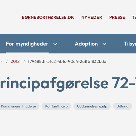
BØRNEBORTFØRELSE.DK
NYHEDER
PRESSE
T
For myndigheder
Adoption
Tilsy
er
2012
f79688df-51c2-4b1c-90e4-2aff61832bdd
rincipafgørelse 72-
Kommunens tilladelse
Kontanthjælp
Uddannelseshjælp
Udland