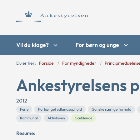
Vil du klage?
For børn og unge
Du er her:
Forside
For myndigheder
Principmeddelels
Ankestyrelsens p
2012
Ferie
Forlænget udlandsophold
Ganske særlige forhold
Kommunal
Aktivloven
Gældende
Resume: