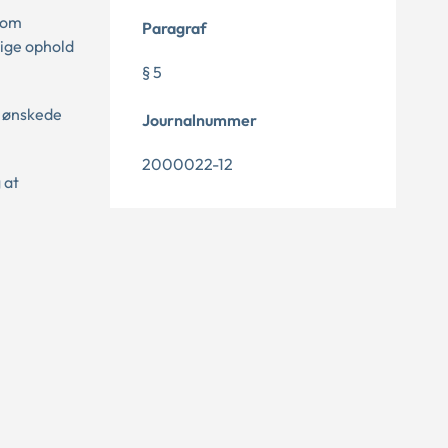
 som
Paragraf
rige ophold
§ 5
p ønskede
Journalnummer
2000022-12
 at