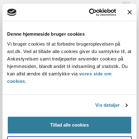
Oplysninger i sagen
Denne hjemmeside bruger cookies
Dato for underskrift
Vi bruger cookies til at forbedre brugeroplevelsen på
ast.dk. Ved at tillade alle cookies giver du samtykke til, at
30.08.2013
Ankestyrelsen samt tredjeparter anvender cookies på
hjemmesiden, blandt andet til indsamling af statistik. Du
Offentliggørelsesdato
kan altid ændre dit samtykke via
vores side om
04.12.2013
cookies
.
Paragraf
Vis detaljer
§ 3 § 41 § 4
Journalnummer
Tillad alle cookies
5200582-12