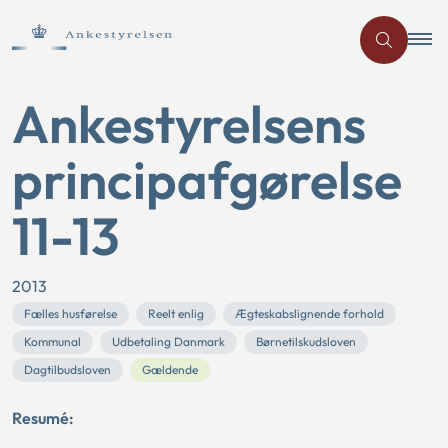
Ankestyrelsens
principafgørelse
11-13
2013
Fælles husførelse
Reelt enlig
Ægteskabslignende forhold
Kommunal
Udbetaling Danmark
Børnetilskudsloven
Dagtilbudsloven
Gældende
Resumé: