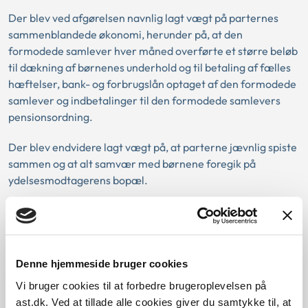
Der blev ved afgørelsen navnlig lagt vægt på parternes
sammenblandede økonomi, herunder på, at den
formodede samlever hver måned overførte et større beløb
til dækning af børnenes underhold og til betaling af fælles
hæftelser, bank- og forbrugslån optaget af den formodede
samlever og indbetalinger til den formodede samlevers
pensionsordning.
Der blev endvidere lagt vægt på, at parterne jævnlig spiste
sammen og at alt samvær med børnene foregik på
ydelsesmodtagerens bopæl.
Forsørgelsespligt og børnebidrag
Reglerne om forsørgelsespligt og børnebidrag, herunder
reglerne om skattemæssigt fradrag for bidrag, skal
Denne hjemmeside bruger cookies
inddrages ved vurderingen af, om et økonomisk bidrag
Vi bruger cookies til at forbedre brugeroplevelsen på
udgør bidrag til den fælles husførelse.
ast.dk. Ved at tillade alle cookies giver du samtykke til, at