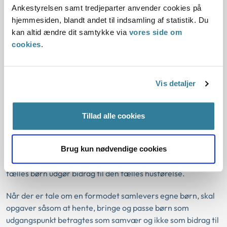
Ankestyrelsen samt tredjeparter anvender cookies på
Det skal således inddrages som momenter ved
hjemmesiden, blandt andet til indsamling af statistik. Du
vurderingen, hvordan den formodede samlever opfylder sin
kan altid ændre dit samtykke via
vores side om
forsørgelsespligt, om der er fastsat eller aftalt bidrag, og
cookies
.
om der er anerkendt skattemæssigt fradrag for betalt
bidrag.
Hvordan momenterne skal vægtes, og hvilken vægt
Vis detaljer
momenterne skal tillægges, afhænger af sagens andre
konkrete omstændigheder.
Tillad alle cookies
Barnets ret til samvær
Reglerne om barnets ret til samvær og forældreansvar skal
Brug kun nødvendige cookies
inddrages ved vurderingen af, om samarbejde omkring
fælles børn udgør bidrag til den fælles husførelse.
Når der er tale om en formodet samlevers egne børn, skal
opgaver såsom at hente, bringe og passe børn som
udgangspunkt betragtes som samvær og ikke som bidrag til