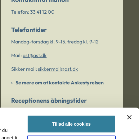
Telefon:
33 41 12 00
Telefontider
Mandag-torsdag kl. 9-15, fredag kl. 9-12
Mail:
ast@ast.dk
Sikker mail:
sikkermail@ast.dk
Se mere om at kontakte Ankestyrelsen
Receptionens åbningstider
Mandag-torsdag kl. 9-15, fredag kl. 9-13
Tillad alle cookies
r du
Er du bekymret for et barn/en ung?
andet til