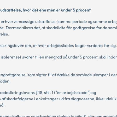
dsættelse, hvor det ene mén er under 5 procent
me erhvervsmæssige udsættelse (samme periode og samme arbej
e. Dermed sikres det, at skadelidte får godtgørelse for de sam
else.
sikringsloven om, at hver arbejdsskades følger vurderes for sig.
soleret set svarer til en méngrad på under 5 procent, skal inddr
ngodtgørelse, som sigter til at dække de samlede ulemper i de
kaden.
adesikringslovens § 18, stk. 1 (”én arbejdsskade”) og
af skadefølgerne i enkeltsager ud fra diagnoserne, ikke udeluk
mål.
ig tennisalbue og venstresidige skuldertendinit), der var anmel