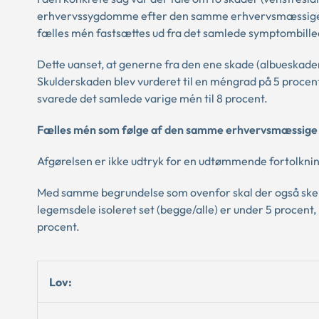
erhvervssygdomme efter den samme erhvervsmæssige u
fælles mén fastsættes ud fra det samlede symptombilled
Dette uanset, at generne fra den ene skade (albueskaden
Skulderskaden blev vurderet til en méngrad på 5 procent
svarede det samlede varige mén til 8 procent.
Fælles mén som følge af den samme erhvervsmæssige ud
Afgørelsen er ikke udtryk for en udtømmende fortolknin
Med samme begrundelse som ovenfor skal der også ske en
legemsdele isoleret set (begge/alle) er under 5 procent
procent.
Lov: