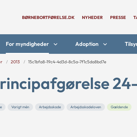
BØRNEBORTFØRELSE.DK
NYHEDER
PRESSE
T
For myndigheder
Adoption
Tilsy
er
2013
15c1bfa8-19c4-4d3d-8c5a-7f1c5da8bd7e
rincipafgørelse 24
ue
Varigt mén
Arbejdsskade
Arbejdsskadeloven
Gældende