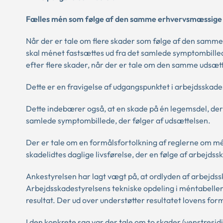
Fælles mén som følge af den samme erhvervsmæssige u
Når der er tale om flere skader som følge af den sam
skal ménet fastsættes ud fra det samlede symptombilled
efter flere skader, når der er tale om den samme udsætt
Dette er en fravigelse af udgangspunktet i arbejdsskade
Dette indebærer også, at en skade på én legemsdel, der i
samlede symptombillede, der følger af udsættelsen.
Der er tale om en formålsfortolkning af reglerne om mé
skadelidtes daglige livsførelse, der en følge af arbejdss
Ankestyrelsen har lagt vægt på, at ordlyden af arbejdssk
Arbejdsskadestyrelsens tekniske opdeling i méntabellen 
resultat. Der ud over understøtter resultatet lovens for
I den konkrete sag var der tale om to skader (venstresid