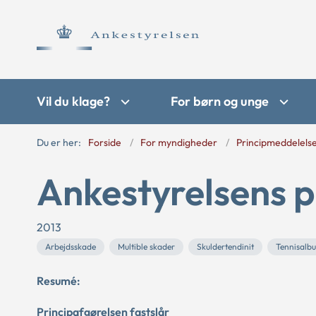
Vil du klage?
For børn og unge
Du er her:
Forside
For myndigheder
Principmeddelels
Ankestyrelsens p
2013
Arbejdsskade
Multible skader
Skuldertendinit
Tennisalb
Resumé:
Principafgørelsen fastslår