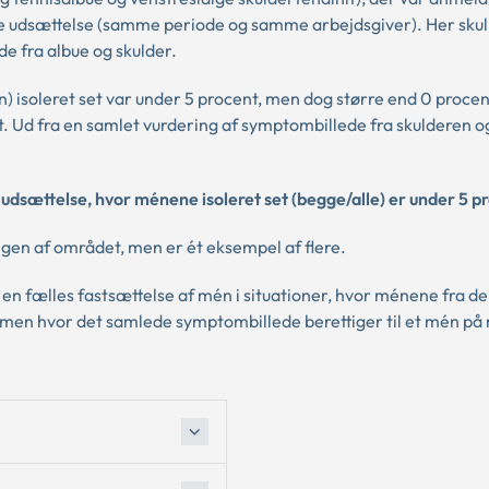
dsættelse (samme periode og samme arbejdsgiver). Her skull
e fra albue og skulder.
) isoleret set var under 5 procent, men dog større end 0 procen
. Ud fra en samlet vurdering af symptombillede fra skulderen o
sættelse, hvor ménene isoleret set (begge/alle) er under 5 p
gen af området, men er ét eksempel af flere.
 fælles fastsættelse af mén i situationer, hvor ménene fra de
, men hvor det samlede symptombillede berettiger til et mén på