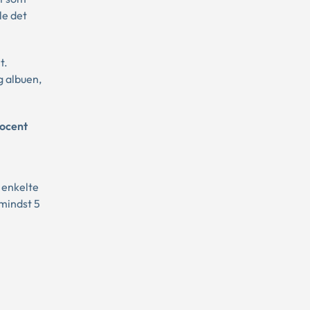
e det
t.
g albuen,
rocent
 enkelte
 mindst 5