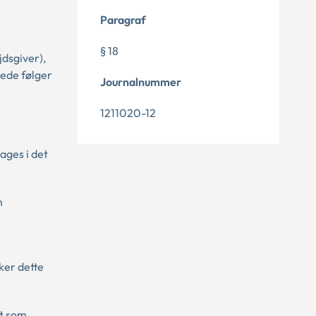
Paragraf
§ 18
dsgiver),
lede følger
Journalnummer
1211020-12
ages i det
n
ker dette
dt som