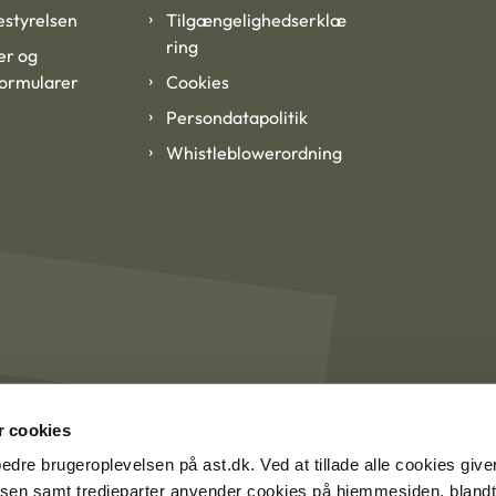
styrelsen
Tilgængelighedserklæ
ring
er og
formularer
Cookies
Persondatapolitik
Whistleblowerordning
 cookies
rbedre brugeroplevelsen på ast.dk. Ved at tillade alle cookies give
lsen samt tredjeparter anvender cookies på hjemmesiden, blandt 