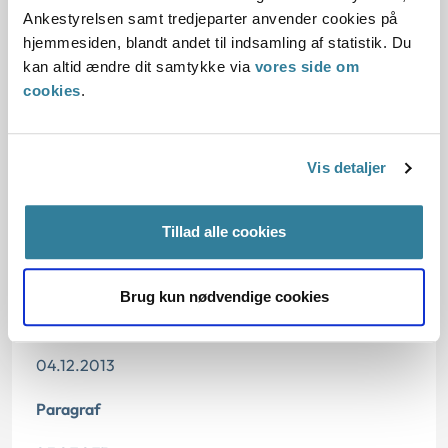
Oplysninger i sagen
Ankestyrelsen samt tredjeparter anvender cookies på
hjemmesiden, blandt andet til indsamling af statistik. Du
Begrundelsen for afgørelsen
kan altid ændre dit samtykke via
vores side om
cookies
.
Oplysninger i sagen
Vis detaljer
Tillad alle cookies
Dato for underskrift
02.04.2013
Brug kun nødvendige cookies
Offentliggørelsesdato
04.12.2013
Paragraf