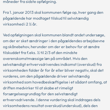
måneder fra sidste opfølgning.
Fra 1. januar 2013 skal kommunen følge op, hver gang den
pågældende har modtaget tilskud til selvstændig
virksomhed i 2 ½ år.
Ved opfølgningen skal kommunen blandt andet undersøge,
om der er sket ændringer i den pågældendes arbejdsevne
og skånebehov, herunder om der er behov for at ændre
tilskuddet fra f.eks. ½ til 2/3 af den mindste
overenskomstmæssige løn på området. Hvis den
selvstændigt erhvervsdrivendes indkomst (overskud) fra
virksomheden falder år for år eller bliver negativ, skal det
vurderes, om den pågældende driver selvstændig
virksomhed som hovedbeskæftigelse i et sådant omfang, at
driften medvirker til at skabe et rimeligt
forsørgelsesgrundlag for den selvstændigt
erhvervsdrivende. I denne vurdering skal inddrages dels
virksomhedens resultat overskud/underskud), dels den