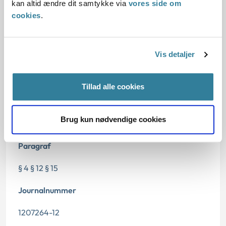
Bemærkninger til klagen
kan altid ændre dit samtykke via
vores side om
cookies
.
Vis detaljer
Dato for underskrift
31.05.2013
Tillad alle cookies
Offentliggørelsesdato
Brug kun nødvendige cookies
04.12.2013
Paragraf
§ 4 § 12 § 15
Journalnummer
1207264-12