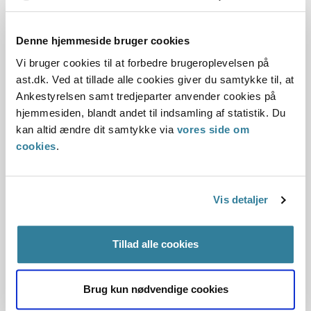
modtageren af ydelser og for så vidt angår oplysninger om
en formodet samlever.
Denne hjemmeside bruger cookies
Det kræver ikke særskilt lovhjemmel at anmode om
Vi bruger cookies til at forbedre brugeroplevelsen på
oplysninger fra private, herunder en formodet samlever,
ast.dk. Ved at tillade alle cookies giver du samtykke til, at
når oplysningerne er nødvendige for at udføre en
Ankestyrelsen samt tredjeparter anvender cookies på
kontrolopgave.
hjemmesiden, blandt andet til indsamling af statistik. Du
kan altid ændre dit samtykke via
vores side om
En anmodning om oplysninger til private forudsætter, at
cookies
.
persondatalovens bestemmelser om behandling af
almindelige og personfølsomme personoplysninger
overholdes, navnlig persondatalovens § 6, stk. 1, nr. 6, § 7,
Vis detaljer
stk. 2, nr. 4, og § 8, stk. 1 og 6.
En anmodning til private forudsætter endvidere, at
Tillad alle cookies
straffelovens regler om tavshedspligt overholdes.
Den adspurgte har ikke pligt til at svare, medmindre der
Brug kun nødvendige cookies
efter retssikkerhedslovens § 11 a, stk. 1 og 6, eller