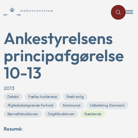
Ankestyrelsens
principafgørelse
10-13
2013
Delebil
Fælles husførelse
Reelt enlig
Ægteskabslignende forhold
Kommunal
Udbetaling Danmark
Børnetilskudsloven
Dagtilbudsloven
Gældende
Resumé: