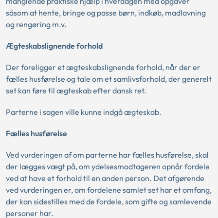
manglende praktiske hjælp i hverdagen med opgaver
såsom at hente, bringe og passe børn, indkøb, madlavning
og rengøring m.v.
Ægteskabslignende forhold
Der foreligger et ægteskabslignende forhold, når der er
fælles husførelse og tale om et samlivsforhold, der generelt
set kan føre til ægteskab efter dansk ret.
Parterne i sagen ville kunne indgå ægteskab.
Fælles husførelse
Ved vurderingen af om parterne har fælles husførelse, skal
der lægges vægt på, om ydelsesmodtageren opnår fordele
ved at have et forhold til en anden person. Det afgørende
ved vurderingen er, om fordelene samlet set har et omfang,
der kan sidestilles med de fordele, som gifte og samlevende
personer har.