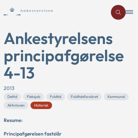
Ankestyrelsens
principafgørelse
4-13
2013
Deltid
Fleksjob
Fuldtid
Fuldtidsforsikret
Kommunal
Aktivloven
Historisk
Resume:
Principafgørelsen fastslår