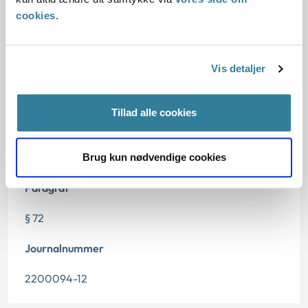
cookies
.
Dato for underskrift
03.01.2013
Vis detaljer
Offentliggørelsesdato
10.07.2013
Tillad alle cookies
Denne principafgørelse er kasseret den 19. juni 2019,
da der er kommet nye regler på området.
Brug kun nødvendige cookies
Paragraf
§ 72
Journalnummer
2200094-12