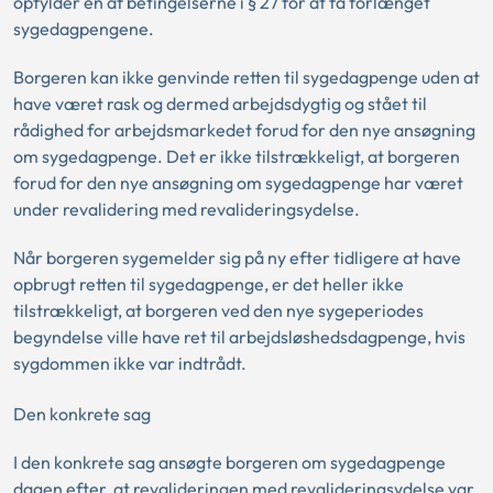
opfylder en af betingelserne i § 27 for at få forlænget
sygedagpengene.
Borgeren kan ikke genvinde retten til sygedagpenge uden at
have været rask og dermed arbejdsdygtig og stået til
rådighed for arbejdsmarkedet forud for den nye ansøgning
om sygedagpenge. Det er ikke tilstrækkeligt, at borgeren
forud for den nye ansøgning om sygedagpenge har været
under revalidering med revalideringsydelse.
Når borgeren sygemelder sig på ny efter tidligere at have
opbrugt retten til sygedagpenge, er det heller ikke
tilstrækkeligt, at borgeren ved den nye sygeperiodes
begyndelse ville have ret til arbejdsløshedsdagpenge, hvis
sygdommen ikke var indtrådt.
Den konkrete sag
I den konkrete sag ansøgte borgeren om sygedagpenge
dagen efter, at revalideringen med revalideringsydelse var