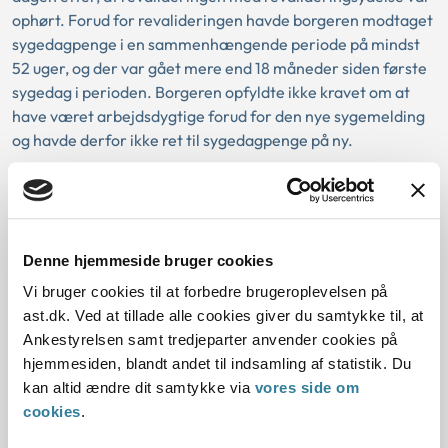
ophørt. Forud for revalideringen havde borgeren modtaget
sygedagpenge i en sammenhængende periode på mindst
52 uger, og der var gået mere end 18 måneder siden første
sygedag i perioden. Borgeren opfyldte ikke kravet om at
have været arbejdsdygtige forud for den nye sygemelding
og havde derfor ikke ret til sygedagpenge på ny.
Den konkrete sag
Denne hjemmeside bruger cookies
Lov:
Vi bruger cookies til at forbedre brugeroplevelsen på
ast.dk. Ved at tillade alle cookies giver du samtykke til, at
Afgørelse:
Ankestyrelsen samt tredjeparter anvender cookies på
hjemmesiden, blandt andet til indsamling af statistik. Du
kan altid ændre dit samtykke via
vores side om
1. Baggrund for at behandle sagen
cookies
.