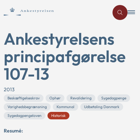
Ankestyrelsens
principafgørelse
107-13
2013
Beskæftigelseskrav
Ophør
Revalidering
Sygedagpenge
Varighedsbegrænsning
Kommunal
Udbetaling Danmark
Sygedagpengeloven
Historisk
Resumé: