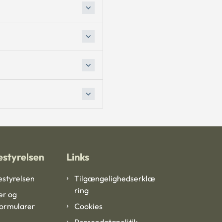
styrelsen
Links
styrelsen
Tilgængelighedserklæ
ring
er og
formularer
Cookies