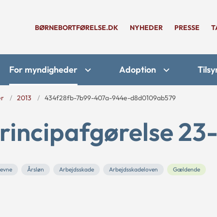
BØRNEBORTFØRELSE.DK
NYHEDER
PRESSE
T
For myndigheder
Adoption
Tilsy
er
2013
434f28fb-7b99-407a-944e-d8d0109ab579
rincipafgørelse 23-
sevne
Årsløn
Arbejdsskade
Arbejdsskadeloven
Gældende