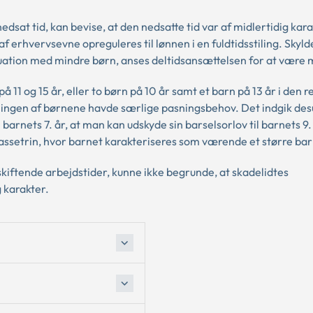
sat tid, kan bevise, at den nedsatte tid var af midlertidig kara
af erhvervsevne opreguleres til lønnen i en fuldtidsstiling. Skyld
uation med mindre børn, anses deltidsansættelsen for at være m
å 11 og 15 år, eller to børn på 10 år samt et barn på 13 år i den r
 ingen af børnene havde særlige pasningsbehov. Det indgik des
barnets 7. år, at man kan udskyde sin barselsorlov til barnets 9.
klassetrin, hvor barnet karakteriseres som værende et større bar
kiftende arbejdstider, kunne ikke begrunde, at skadelidtes
g karakter.