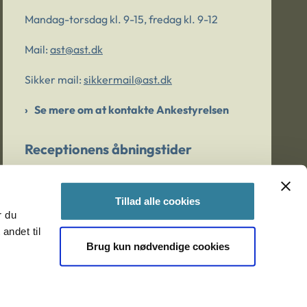
Mandag-torsdag kl. 9-15, fredag kl. 9-12
Mail:
ast@ast.dk
Sikker mail:
sikkermail@ast.dk
Se mere om at kontakte Ankestyrelsen
Receptionens åbningstider
Mandag-torsdag kl. 9-15, fredag kl. 9-13
Tillad alle cookies
r du
Er du bekymret for et barn/en ung?
andet til
Brug kun nødvendige cookies