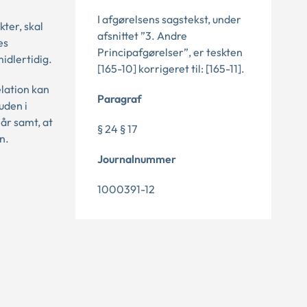
I afgørelsens sagstekst, under
kter, skal
afsnittet ”3. Andre
es
Principafgørelser”, er teskten
idlertidig.
[165-10] korrigeret til: [165-11].
elation kan
Paragraf
uden i
 år samt, at
§ 24 § 17
n.
Journalnummer
1000391-12