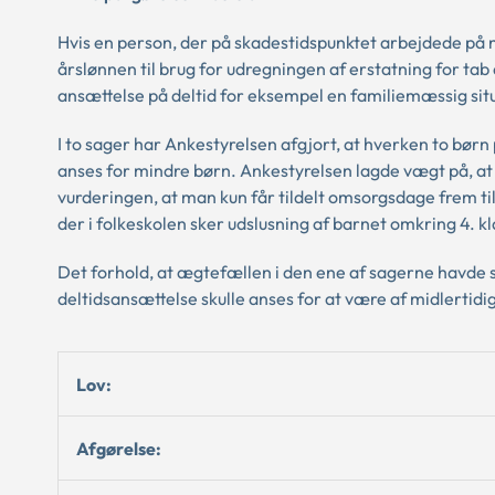
Hvis en person, der på skadestidspunktet arbejdede på ned
årslønnen til brug for udregningen af erstatning for tab 
ansættelse på deltid for eksempel en familiemæssig sit
I to sager har Ankestyrelsen afgjort, at hverken to børn p
anses for mindre børn. Ankestyrelsen lagde vægt på, at
vurderingen, at man kun får tildelt omsorgsdage frem til 
der i folkeskolen sker udslusning af barnet omkring 4. 
Det forhold, at ægtefællen i den ene af sagerne havde s
deltidsansættelse skulle anses for at være af midlertidi
Lov:
Afgørelse: