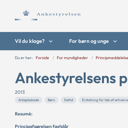
Vil du klage?
For børn og unge
Du er her:
Forside
For myndigheder
Principmeddelels
Ankestyrelsens p
2013
Arbejdsskade
Børn
Deltid
Erstatning for tab af erhverv
Resumé:
Principafgørelsen fastslår