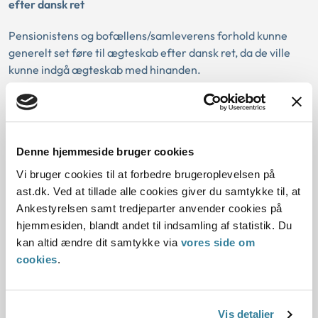
efter dansk ret
Pensionistens og bofællens/samleverens forhold kunne
generelt set føre til ægteskab efter dansk ret, da de ville
kunne indgå ægteskab med hinanden.
Det var ved denne vurdering uden betydning, at parterne
ikke levede sammen som par, og at de ikke havde til hensigt
at indgå ægteskab med hinanden.
Denne hjemmeside bruger cookies
Vi bruger cookies til at forbedre brugeroplevelsen på
Lov:
ast.dk. Ved at tillade alle cookies giver du samtykke til, at
Ankestyrelsen samt tredjeparter anvender cookies på
hjemmesiden, blandt andet til indsamling af statistik. Du
Afgørelse:
kan altid ændre dit samtykke via
vores side om
cookies
.
1. Baggrund for at behandle sagen
2. Reglerne
Vis detaljer