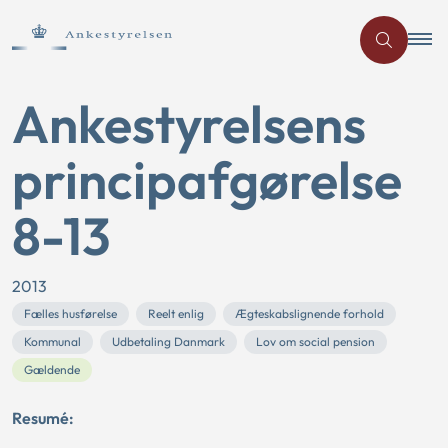
Ankestyrelsens
principafgørelse
8-13
2013
Fælles husførelse
Reelt enlig
Ægteskabslignende forhold
Kommunal
Udbetaling Danmark
Lov om social pension
Gældende
Resumé: