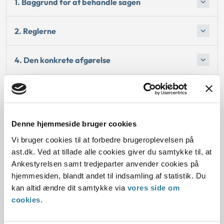
1. Baggrund for at behandle sagen
2. Reglerne
4. Den konkrete afgørelse
Begrundelsen for afgørelsen
Bemærkninger til klagen
Denne hjemmeside bruger cookies
Vi bruger cookies til at forbedre brugeroplevelsen på
Oplysninger i sagen
ast.dk. Ved at tillade alle cookies giver du samtykke til, at
Ankestyrelsen samt tredjeparter anvender cookies på
hjemmesiden, blandt andet til indsamling af statistik. Du
kan altid ændre dit samtykke via
vores side om
cookies
.
Dato for underskrift
02.04.2013