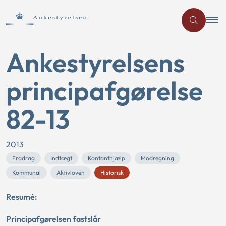
Ankestyrelsens
principafgørelse
82-13
2013
Fradrag
Indtægt
Kontanthjælp
Modregning
Kommunal
Aktivloven
Historisk
Resumé:
Principafgørelsen fastslår