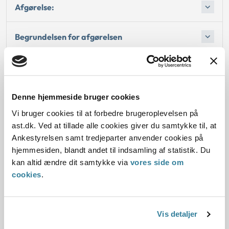
Afgørelse:
Begrundelsen for afgørelsen
Oplysninger i sagen
Denne hjemmeside bruger cookies
Vi bruger cookies til at forbedre brugeroplevelsen på
Dato for underskrift
ast.dk. Ved at tillade alle cookies giver du samtykke til, at
Ankestyrelsen samt tredjeparter anvender cookies på
28.06.2013
hjemmesiden, blandt andet til indsamling af statistik. Du
kan altid ændre dit samtykke via
vores side om
Offentliggørelsesdato
cookies
.
04.12.2013 Denne principafgørelse er kasseret den
9. april 2019, da den er erstattet af principafgørelse
20-19.
Vis detaljer