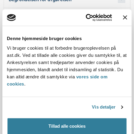
Oplysninger i sagen
Denne hjemmeside bruger cookies
Vi bruger cookies til at forbedre brugeroplevelsen på
Dato for underskrift
ast.dk. Ved at tillade alle cookies giver du samtykke til, at
02.04.2013
Ankestyrelsen samt tredjeparter anvender cookies på
hjemmesiden, blandt andet til indsamling af statistik. Du
Offentliggørelsesdato
kan altid ændre dit samtykke via
vores side om
cookies
.
04.12.2013
Paragraf
Vis detaljer
§ 85 § 9c § 63 § 108
Tillad alle cookies
Journalnummer