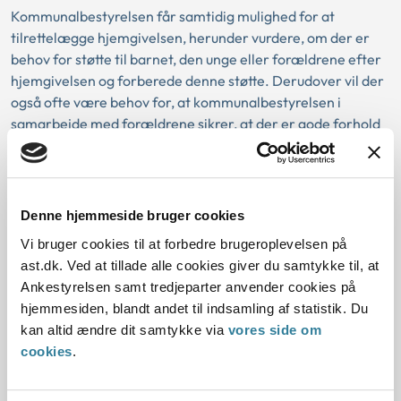
Kommunalbestyrelsen får samtidig mulighed for at
tilrettelægge hjemgivelsen, herunder vurdere, om der er
behov for støtte til barnet, den unge eller forældrene efter
hjemgivelsen og forberede denne støtte. Derudover vil der
også ofte være behov for, at kommunalbestyrelsen i
samarbejde med forældrene sikrer, at der er gode forhold
for barnet efter hjemgivelsen i form af passende skole og
fritidstilbud straks efter hjemgivelsen.
Kommunalbestyrelsen får også mulighed for at overveje,
Denne hjemmeside bruger cookies
om en hjemgivelsesperiode skal benyttes til at vurdere, om
Vi bruger cookies til at forbedre brugeroplevelsen på
sagen skal forelægges børn og unge-udvalget med henblik
ast.dk. Ved at tillade alle cookies giver du samtykke til, at
på afgørelse om tvangsmæssig anbringelse.
Ankestyrelsen samt tredjeparter anvender cookies på
hjemmesiden, blandt andet til indsamling af statistik. Du
kan altid ændre dit samtykke via
vores side om
Lov:
cookies
.
Afgørelse: