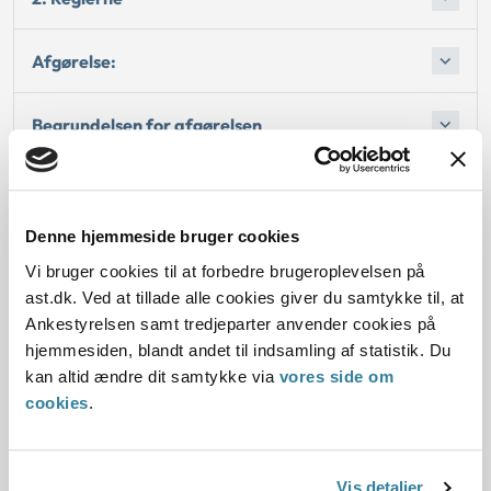
Afgørelse:
Begrundelsen for afgørelsen
Bemærkninger til klagen
Denne hjemmeside bruger cookies
Oplysninger i sagen
Vi bruger cookies til at forbedre brugeroplevelsen på
ast.dk. Ved at tillade alle cookies giver du samtykke til, at
Ankestyrelsen samt tredjeparter anvender cookies på
hjemmesiden, blandt andet til indsamling af statistik. Du
Dato for underskrift
kan altid ændre dit samtykke via
vores side om
cookies
.
28.06.2013
Offentliggørelsesdato
Vis detaljer