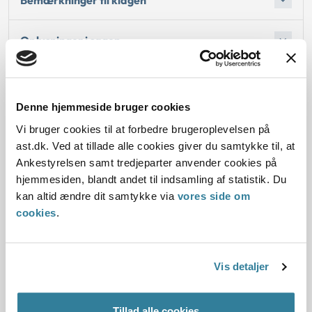
Oplysninger i sagen
Denne hjemmeside bruger cookies
Dato for underskrift
Vi bruger cookies til at forbedre brugeroplevelsen på
ast.dk. Ved at tillade alle cookies giver du samtykke til, at
03.01.2013
Ankestyrelsen samt tredjeparter anvender cookies på
Offentliggørelsesdato
hjemmesiden, blandt andet til indsamling af statistik. Du
kan altid ændre dit samtykke via
vores side om
10.07.2013 Denne principafgørelse er kasseret den
cookies
.
2. april 2013, da den er erstattet af principafgørelse
38-13.
Vis detaljer
Paragraf
§ 12
Tillad alle cookies