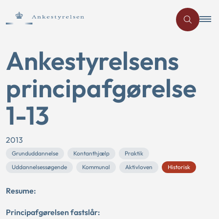
Ankestyrelsens
principafgørelse
1-13
2013
Grunduddannelse
Kontanthjælp
Praktik
Uddannelsessøgende
Kommunal
Aktivloven
Historisk
Resume:
Principafgørelsen fastslår: