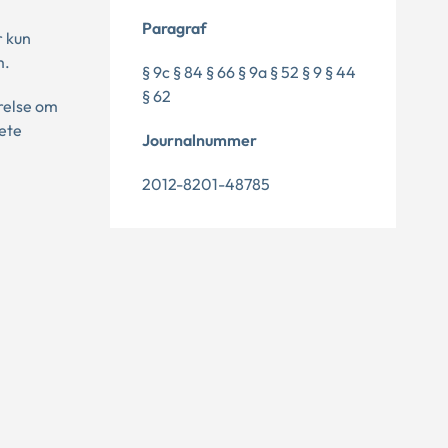
Paragraf
r kun
m.
§ 9c § 84 § 66 § 9a § 52 § 9 § 44
§ 62
ørelse om
rete
Journalnummer
2012-8201-48785