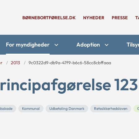
BØRNEBORTFØRELSE.DK
NYHEDER
PRESSE
T
For myndigheder
Adoption
Tilsy
er
2013
9c0322d9-db9a-47f9-b6c6-58cc8cbffaaa
rincipafgørelse 123
dsskade
Kommunal
Udbetaling Danmark
Retssikkerhedsloven