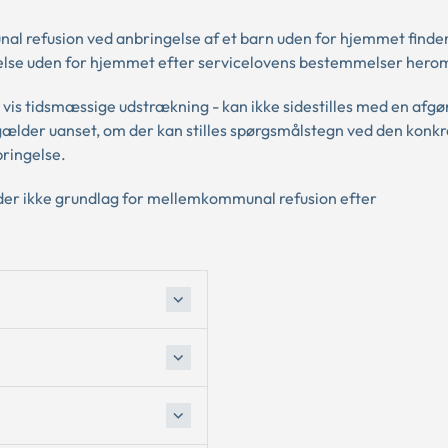
 refusion ved anbringelse af et barn uden for hjemmet finde
ngelse uden for hjemmet efter servicelovens bestemmelser hero
 vis tidsmæssige udstrækning - kan ikke sidestilles med en afg
e gælder uanset, om der kan stilles spørgsmålstegn ved den konk
bringelse.
r der ikke grundlag for mellemkommunal refusion efter