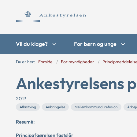
Vil du klage?
For børn og unge
Du er her:
Forside
For myndigheder
Principmeddelels
Ankestyrelsens p
2013
Aflastning
Anbringelse
Mellemkommunal refusion
Arbej
Resumé:
Principafgørelsen fastslår