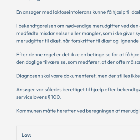
En ansøger med laktoseintolerans kunne få hjælp til dæk
I bekendtgørelsen om nødvendige merudgifter ved den dag
medfødte misdannelser eller mangler, som ikke giver sy
merudgifter til diæt, når forskrifter til diæt og lignende
Efter denne regel er det ikke en betingelse for at få hjæ
den daglige tilværelse, som medfører, at der ofte må s
Diagnosen skal være dokumenteret, men der stilles ikke 
Ansøger var således berettiget til hjælp efter bekendtgø
servicelovens § 100.
Kommunen måtte herefter ved beregningen af merudgifte
Lov: