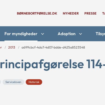
BØRNEBORTFØRELSE.DK
NYHEDER
PRESSE
T
For myndigheder
Adoption
Tilsy
er
2013
a699cbcf-4da7-4d07-bdde-d425a8523548
rincipafgørelse 114
Serviceloven
Historisk