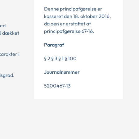
Denne principafgørelse er
kasseret den 18. oktober 2016,
da den er erstattet af
med
principafgørelse 67-16.
få dækket
Paragraf
karakter i
§ 2 § 3 § 1 § 100
Journalnummer
dsgrad.
5200467-13