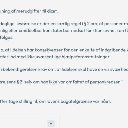
ning af merudgifter til diæt.
lige livsførelse er der en særlig regel i § 2 om, at personer 
nlig eller umiddelbar konstaterbar nedsat funktionsevne, kan 
 følges.
lp, at lidelsen har konsekvenser for den enkelte af indgribende 
ættes ind med ikke uvæsentlige hjælpeforanstaltninger.
i bekendtgørelsen krav om, at lidelsen skal have en vis sværhe
relsens § 2, selv om han ikke var omfattet af personkredsen i
r tage stilling til, om lovens bagatelgrænse var nået.