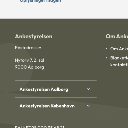
Ankestyrelsen
Om Anke
Postadresse:
Om Anke
Blankett
Nytorv 7, 2. sal
kontakt
9000 Aalborg
Ankestyrelsen Aalborg
Ankestyrelsen København
EAN: 57 98 000 35 48 21