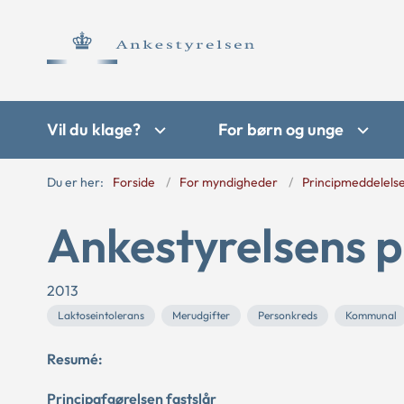
Vil du klage?
For børn og unge
Du er her:
Forside
For myndigheder
Principmeddelels
Ankestyrelsens p
2013
Laktoseintolerans
Merudgifter
Personkreds
Kommunal
Resumé:
Principafgørelsen fastslår