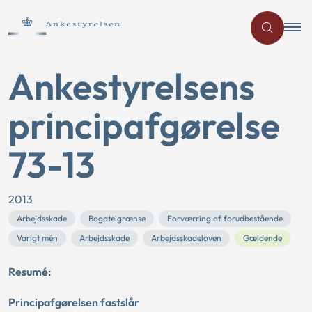
Ankestyrelsens
principafgørelse
73-13
2013
Arbejdsskade
Bagatelgrænse
Forværring af forudbestående
Varigt mén
Arbejdsskade
Arbejdsskadeloven
Gældende
Resumé:
Principafgørelsen fastslår