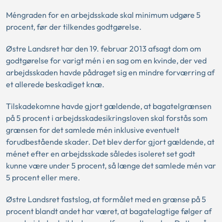
Méngraden for en arbejdsskade skal minimum udgøre 5
procent, før der tilkendes godtgørelse.
Østre Landsret har den 19. februar 2013 afsagt dom om
godtgørelse for varigt mén i en sag om en kvinde, der ved
arbejdsskaden havde pådraget sig en mindre forværring af
et allerede beskadiget knæ.
Tilskadekomne havde gjort gældende, at bagatelgrænsen
på 5 procent i arbejdsskadesikringsloven skal forstås som
grænsen for det samlede mén inklusive eventuelt
forudbestående skader. Det blev derfor gjort gældende, at
ménet efter en arbejdsskade således isoleret set godt
kunne være under 5 procent, så længe det samlede mén var
5 procent eller mere.
Østre Landsret fastslog, at formålet med en grænse på 5
procent blandt andet har været, at bagatelagtige følger af