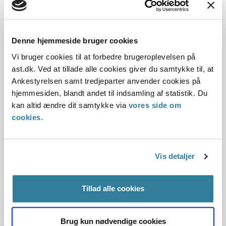
Dato for underskrift
Denne hjemmeside bruger cookies
31.05.2013
Vi bruger cookies til at forbedre brugeroplevelsen på
ast.dk. Ved at tillade alle cookies giver du samtykke til, at
Offentliggørelsesdato
Ankestyrelsen samt tredjeparter anvender cookies på
hjemmesiden, blandt andet til indsamling af statistik. Du
04.12.2013
kan altid ændre dit samtykke via
vores side om
cookies
.
Paragraf
§ 18
Vis detaljer
Journalnummer
Tillad alle cookies
1500004-13
Brug kun nødvendige cookies