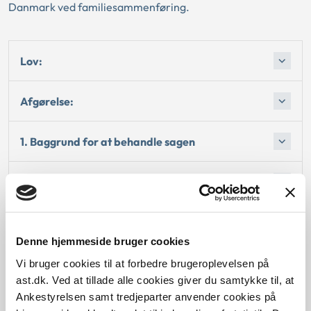
Danmark ved familiesammenføring.
Lov:
Afgørelse:
1. Baggrund for at behandle sagen
2. Reglerne
4. Den konkrete afgørelse
Denne hjemmeside bruger cookies
Begrundelsen for afgørelsen
Vi bruger cookies til at forbedre brugeroplevelsen på
ast.dk. Ved at tillade alle cookies giver du samtykke til, at
Ankestyrelsen samt tredjeparter anvender cookies på
Bemærkninger til klagen