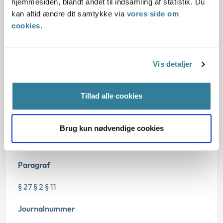
hjemmesiden, blandt andet til indsamling af statistik. Du
kan altid ændre dit samtykke via
vores side om
Oplysninger i sagen
cookies
.
Vis detaljer
Dato for underskrift
Tillad alle cookies
02.04.2013
Offentliggørelsesdato
Brug kun nødvendige cookies
04.12.2013
Paragraf
§ 27 § 2 § 11
Journalnummer