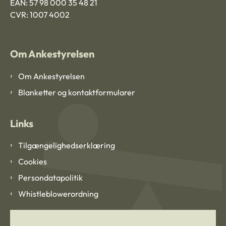
EAN: 57 98 000 35 48 21
CVR: 1007 4002
Om Ankestyrelsen
Om Ankestyrelsen
Blanketter og kontaktformularer
Links
Tilgængelighedserklæring
Cookies
Persondatapolitik
Whistleblowerordning