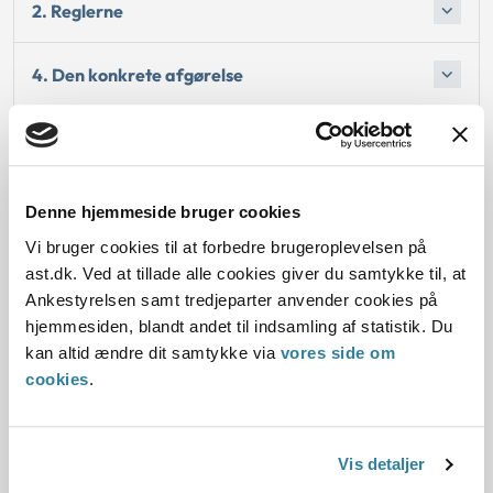
2. Reglerne
4. Den konkrete afgørelse
Begrundelsen for afgørelsen
Bemærkninger til klagen
Denne hjemmeside bruger cookies
Vi bruger cookies til at forbedre brugeroplevelsen på
ast.dk. Ved at tillade alle cookies giver du samtykke til, at
Ankestyrelsen samt tredjeparter anvender cookies på
Dato for underskrift
hjemmesiden, blandt andet til indsamling af statistik. Du
kan altid ændre dit samtykke via
vores side om
28.02.2013
cookies
.
Offentliggørelsesdato
Vis detaljer
04.12.2013